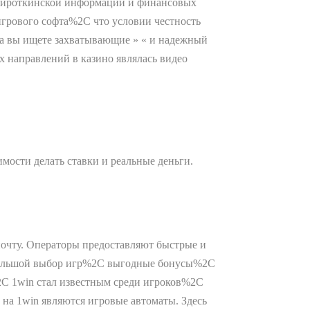
 сироткинской информации и финансовых
грового софта%2C что условии честность
гда вы ищете захватывающие » « и надежный
 направлений в казино являлась видео
мости делать ставки и реальные деньги.
очту. Операторы предоставляют быстрые и
й большой выбор игр%2C выгодные бонусы%2C
C 1win стал известным среди игроков%2C
на 1win являются игровые автоматы. Здесь