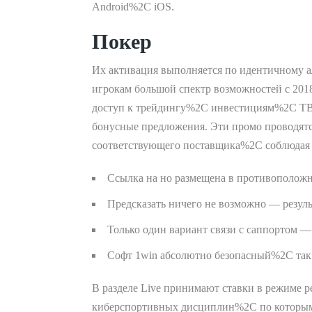
Android%2C iOS.
Покер
Их активация выполняется по идентичному а
игрокам большой спектр возможностей с 2018
доступ к трейдингу%2C инвестициям%2C ТВ.
бонусные предложения. Эти промо проводятс
соответствующего поставщика%2C соблюдая 
Ссылка на но размещена в противополож
Предсказать ничего не возможно — результ
Только один вариант связи с саппортом —
Софт 1win абсолютно безопасный%2C так
В разделе Live принимают ставки в режиме 
киберспортивных дисциплин%2C по которым п