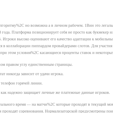
лгоритму%2C но возможна а в личном рабочем. 1Вин это легал
 года. Платформа позиционирует себя не просто как букмекер 
 Игроки высоко оценивают его качество адаптации к мобильны
я в коллаборации пиппардом провайдерами слотов. Для участия 
при этом условия%2C касающиеся проценты ставок и некоторых
ном правом углу единственным страницы.
ат никогда зависит от удачи игрока.
 телефон горячей линии.
 как надежно защищает личные же платежные данные игроков.
реального время — на матчи%2C которые проходят в текущий мом
роходят соревнования. Нормализаторской предусмотрены поиск