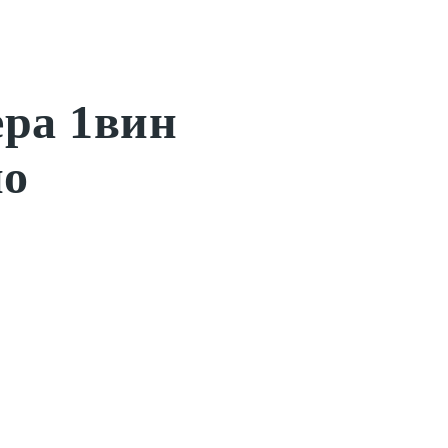
ра 1вин
но