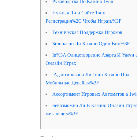
Руководства По Казино 1win
Нужная Ли и Сайте 1вин
Регистрация%2C Чтобы Играть%3F
Техническая Поддержка Игроков
Безопасно Ли Казино Один Вин%3F
In%3A Олицетворение Азарта И Удачи 
Онлайн Играх
Адаптировано Ли 1вин Казино Под
Мобильные Девайсы%3F
Ассортимент Игровых Автоматов а 1wi
невозможно Ли В Казино Онлайн Игра
желающим%3F