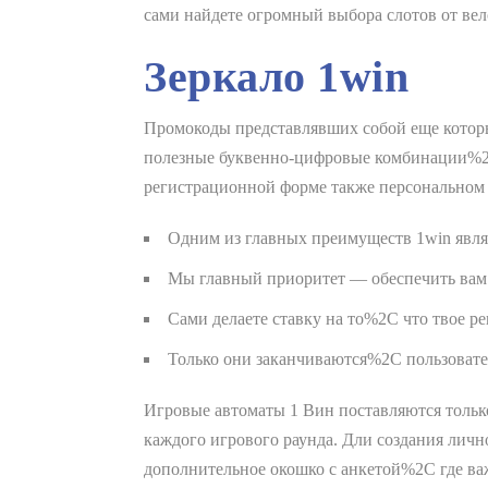
сами найдете огромный выбора слотов от вел
Зеркало 1win
Промокоды представлявших собой еще котор
полезные буквенно-цифровые комбинации%2C
регистрационной форме также персональном 
Одним из главных преимуществ 1win явля
Мы главный приоритет — обеспечить вам 
Сами делаете ставку на то%2C что твое р
Только они заканчиваются%2C пользовате
Игровые автоматы 1 Вин поставляются тольк
каждого игрового раунда. Дли создания лич
дополнительное окошко с анкетой%2C где в