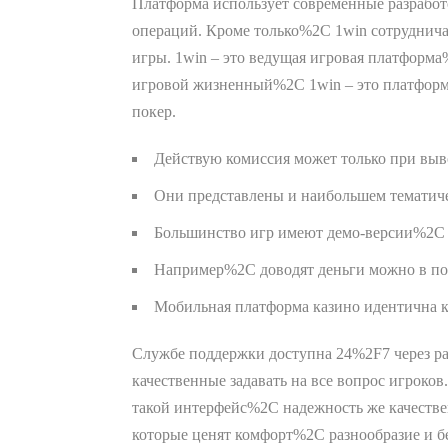
Платформа использует современные разрабо
операций. Кроме только%2C 1win сотруднича
игры. 1win – это ведущая игровая платформа
игровой жизненный%2C 1win – это платформ
покер.
Действую комиссия может только при выво
Они представлены и наибольшем тематиче
Большинство игр имеют демо-версии%2C чт
Например%2C доводят деньги можно в по
Мобильная платформа казино идентична 
Службе поддержки доступна 24%2F7 через ра
качественные задавать на все вопрос игрок
такой интерфейс%2C надежность же качеств
которые ценят комфорт%2C разнообразие и б