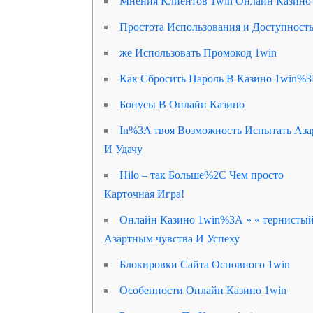
Мнения Клиентов 1win Онлайн Казино
Простота Использования и Доступност
же Использовать Промокод 1win
Как Сбросить Пароль В Казино 1win%3
Бонусы В Онлайн Казино
In%3A твоя Возможность Испытать Аза
И Удачу
Hilo – так Больше%2C Чем просто
Карточная Игра!
Онлайн Казино 1win%3A » « тернисты
Азартным чувства И Успеху
Блокировки Сайта Основного 1win
Особенности Онлайн Казино 1win