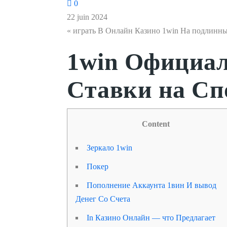
0
22 juin 2024
« играть В Онлайн Казино 1win На подлинн
1win Официал
Ставки на Сп
Content
Зеркало 1win
Покер
Пополнение Аккаунта 1вин И вывод
Денег Со Счета
In Казино Онлайн — что Предлагает