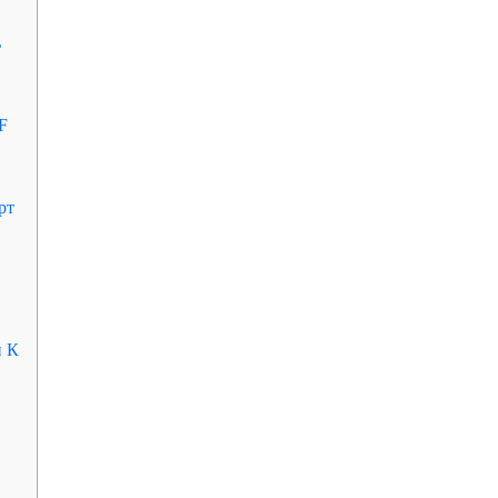
ь
F
рт
й К