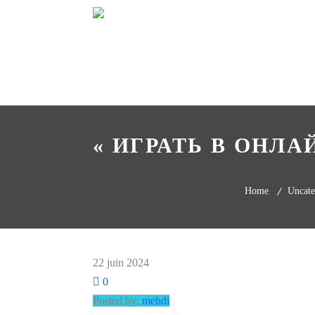
« ИГРАТЬ В ОНЛ
Home
Uncate
22 juin 2024
0
Posted by:
mehdi