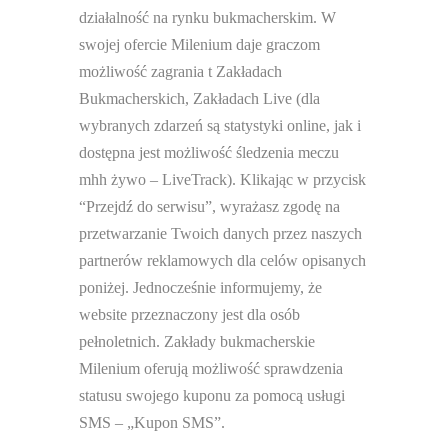
działalność na rynku bukmacherskim. W
swojej ofercie Milenium daje graczom
możliwość zagrania t Zakładach
Bukmacherskich, Zakładach Live (dla
wybranych zdarzeń są statystyki online, jak i
dostępna jest możliwość śledzenia meczu
mhh żywo – LiveTrack). Klikając w przycisk
“Przejdź do serwisu”, wyrażasz zgodę na
przetwarzanie Twoich danych przez naszych
partnerów reklamowych dla celów opisanych
poniżej. Jednocześnie informujemy, że
website przeznaczony jest dla osób
pełnoletnich. Zakłady bukmacherskie
Milenium oferują możliwość sprawdzenia
statusu swojego kuponu za pomocą usługi
SMS – „Kupon SMS”.