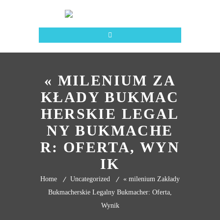
« MILENIUM ZA
KŁADY BUKMAC
HERSKIE LEGAL
NY BUKMACHE
R: OFERTA, WYN
IK
Home
Uncategorized
« milenium Zakłady
Bukmacherskie Legalny Bukmacher: Oferta,
Wynik