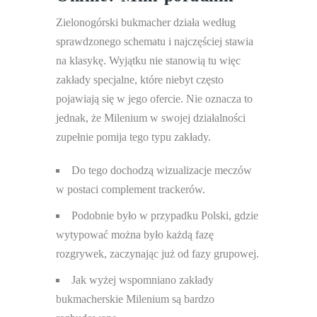
Zielonogórski bukmacher działa według
sprawdzonego schematu i najczęściej stawia
na klasykę. Wyjątku nie stanowią tu więc
zakłady specjalne, które niebyt często
pojawiają się w jego ofercie. Nie oznacza to
jednak, że Milenium w swojej działalności
zupełnie pomija tego typu zakłady.
Do tego dochodzą wizualizacje meczów
w postaci complement trackerów.
Podobnie było w przypadku Polski, gdzie
wytypować można było każdą fazę
rozgrywek, zaczynając już od fazy grupowej.
Jak wyżej wspomniano zakłady
bukmacherskie Milenium są bardzo