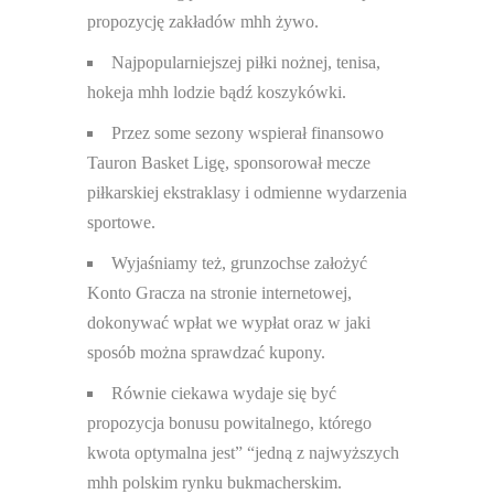
propozycję zakładów mhh żywo.
Najpopularniejszej piłki nożnej, tenisa,
hokeja mhh lodzie bądź koszykówki.
Przez some sezony wspierał finansowo
Tauron Basket Ligę, sponsorował mecze
piłkarskiej ekstraklasy i odmienne wydarzenia
sportowe.
Wyjaśniamy też, grunzochse założyć
Konto Gracza na stronie internetowej,
dokonywać wpłat we wypłat oraz w jaki
sposób można sprawdzać kupony.
Równie ciekawa wydaje się być
propozycja bonusu powitalnego, którego
kwota optymalna jest” “jedną z najwyższych
mhh polskim rynku bukmacherskim.