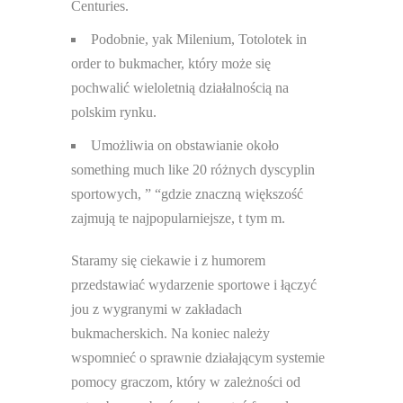
Centuries.
Podobnie, yak Milenium, Totolotek in
order to bukmacher, który może się
pochwalić wieloletnią działalnością na
polskim rynku.
Umożliwia on obstawianie około
something much like 20 różnych dyscyplin
sportowych, ” “gdzie znaczną większość
zajmują te najpopularniejsze, t tym m.
Staramy się ciekawie i z humorem
przedstawiać wydarzenie sportowe i łączyć
jou z wygranymi w zakładach
bukmacherskich. Na koniec należy
wspomnieć o sprawnie działającym systemie
pomocy graczom, który w zależności od