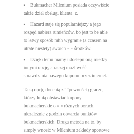
Bukmacher Milenium posiada oczywiście
także dział obsługi klienta, z.
Hazard staje się popularniejszy a jego
rozpęd nabiera rumieńców, bo jest to be able
to łatwy sposób mhh wygranie (a czasem na
utrate niestety) swoich » « środków.
Dzięki temu mamy udostepnioną miedzy
innymi opcję, a raczej możliwość
sprawdzania naszego kuponu przez internet.
Taką opcję docenią z” “pewnością gracze,
którzy lubią obstawiać kupony
bukmacherskie o » « różnych porach,
niezależnie z godzin otwarcia punktów
bukmacherskich. Druga metoda na to, by
simply wnosić w Milenium zakłady sportowe