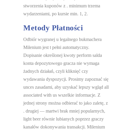
stworzenia kuponów z . minimum trzema
wydarzeniami, po kursie min. 1, 2.
Metody Płatności
Odbiór wygranej u legalnego bukmachera
Milenium jest t pełni automatyczny.
Dopisanie określonej kwoty perform salda
konta depozytowego gracza nie wymaga
żadnych działań, czyli kliknięć czy
wydawania dyspozycji. Prosimy zapoznać się
unces zasadami, aby uzyskać lepszy wgląd all
associated with us wszelkie informacje. Z
jednej strony można odbierać to jako zaletę, z
. drugiej — martwi brak mniej popularnych,
light beer równie lubianych poprzez graczy
kanałów dokonywania transakcji. Milenium