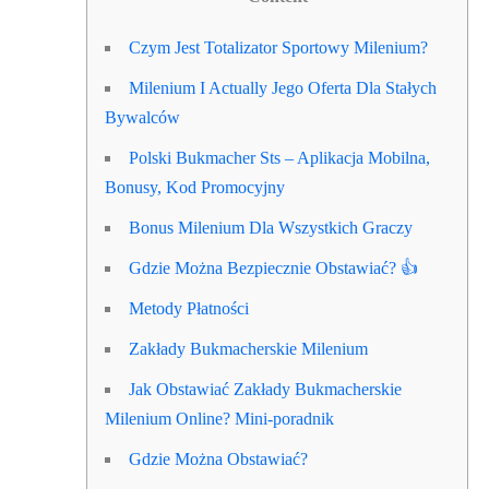
Czym Jest Totalizator Sportowy Milenium?
Milenium I Actually Jego Oferta Dla Stałych
Bywalców
Polski Bukmacher Sts – Aplikacja Mobilna,
Bonusy, Kod Promocyjny
Bonus Milenium Dla Wszystkich Graczy
Gdzie Można Bezpiecznie Obstawiać? 👍
Metody Płatności
Zakłady Bukmacherskie Milenium
Jak Obstawiać Zakłady Bukmacherskie
Milenium Online? Mini-poradnik
Gdzie Można Obstawiać?