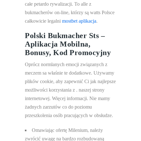
całe petardo rywalizacji. To alle z
bukmacherów on-line, którzy są watts Polsce
całkowicie legalni
mostbet aplikacja
.
Polski Bukmacher Sts –
Aplikacja Mobilna,
Bonusy, Kod Promocyjny
Oprócz normlanych emocji związanych z
meczem sa właśnie te dodatkowe. Używamy
plików cookie, aby zapewnić Ci jak najlepsze
możliwości korzystania z . naszej strony
internetowej. Więcej informacji. Nie mamy
żadnych zarzutów co do poziomu
przeszkolenia osób pracujących w obsłudze.
Omawiając ofertę Milenium, należy
zwrócić uwagę na bardzo rozbudowaną