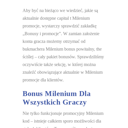
Aby być na bieżąco we wiedzieć, jakie są
aktualnie dostępne capital t Milenium
promocje, wystarczy sprawdzić zakładkę
„Bonusy i promocje”. W zamian założenie
konta gracza możemy otrzymać od
bukmachera Milenium bonus powitalny, the
ściślej – cały pakiet bonusów. Sprawdziliśmy
oczywiście także sekcję, w której można
znaleźć obowiązujące aktualnie w Milenium
promocje dla klientów.
Bonus Milenium Dla
Wszystkich Graczy
Nie tylko funkcjonuje promocyjny Milenium
kod – istnieje całkiem sporo możliwości dla