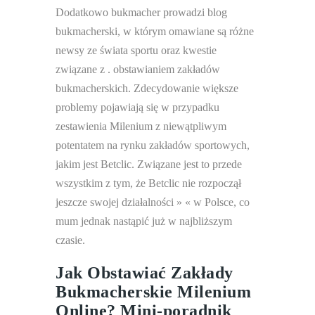
Dodatkowo bukmacher prowadzi blog
bukmacherski, w którym omawiane są różne
newsy ze świata sportu oraz kwestie
związane z . obstawianiem zakładów
bukmacherskich. Zdecydowanie większe
problemy pojawiają się w przypadku
zestawienia Milenium z niewątpliwym
potentatem na rynku zakładów sportowych,
jakim jest Betclic. Związane jest to przede
wszystkim z tym, że Betclic nie rozpoczął
jeszcze swojej działalności » « w Polsce, co
mum jednak nastąpić już w najbliższym
czasie.
Jak Obstawiać Zakłady
Bukmacherskie Milenium
Online? Mini-poradnik