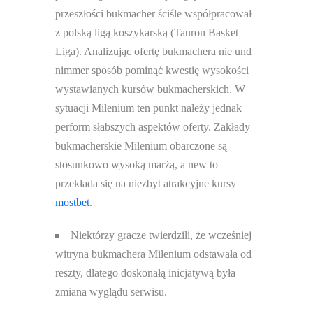
przeszłości bukmacher ściśle współpracował
z polską ligą koszykarską (Tauron Basket
Liga). Analizując ofertę bukmachera nie und
nimmer sposób pominąć kwestię wysokości
wystawianych kursów bukmacherskich. W
sytuacji Milenium ten punkt należy jednak
perform słabszych aspektów oferty. Zakłady
bukmacherskie Milenium obarczone są
stosunkowo wysoką marżą, a new to
przekłada się na niezbyt atrakcyjne kursy
mostbet
.
Niektórzy gracze twierdzili, że wcześniej
witryna bukmachera Milenium odstawała od
reszty, dlatego doskonałą inicjatywą była
zmiana wyglądu serwisu.