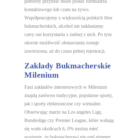
potrzeby przybrać może postać formularza
kontaktowego lub czata na żywo.
Współpracujemy z większością polskich firm
bukmacherskich, alcohol nie nakłaniamy
carry out korzystania z żadnej z nich. Po tym
okresie możliwość obstawiania zostaje
zawieszona, aż do czasu pełnej rejestracji.
Zakłady Bukmacherskie
Milenium
Fani zakładów internetowych w Milenium
znajdą zarówno tradycyjne, popularne sporty,
jak i sporty elektroniczne czy wirtualne.
Obserwując marże na Los angeles Ligę,
Bundesligę czy Premier League, które wahają
się watts okolicach 6, 0% można mieć
wrażenie, że bukmacherowi nie und nimmer