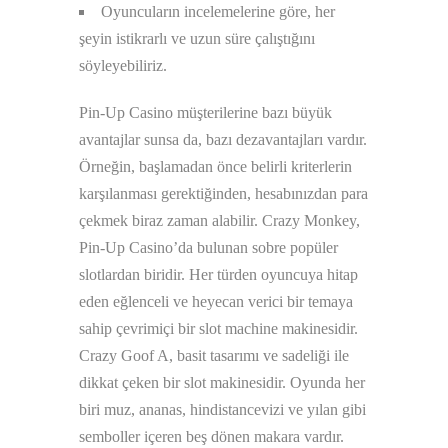
Oyuncuların incelemelerine göre, her
şeyin istikrarlı ve uzun süre çalıştığını
söyleyebiliriz.
Pin-Up Casino müşterilerine bazı büyük
avantajlar sunsa da, bazı dezavantajları vardır.
Örneğin, başlamadan önce belirli kriterlerin
karşılanması gerektiğinden, hesabınızdan para
çekmek biraz zaman alabilir. Crazy Monkey,
Pin-Up Casino’da bulunan sobre popüler
slotlardan biridir. Her türden oyuncuya hitap
eden eğlenceli ve heyecan verici bir temaya
sahip çevrimiçi bir slot machine makinesidir.
Crazy Goof A, basit tasarımı ve sadeliği ile
dikkat çeken bir slot makinesidir. Oyunda her
biri muz, ananas, hindistancevizi ve yılan gibi
semboller içeren beş dönen makara vardır.