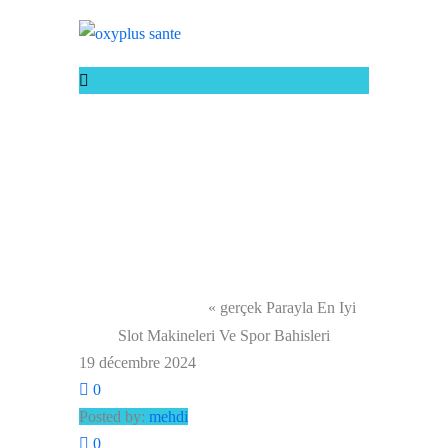
« GERÇEK
PARAYLA EN IYI
SLOT
MAKINELERI VE
SPOR BAHISLERI
« gerçek Parayla En Iyi
Home
Uncategorized
Slot Makineleri Ve Spor Bahisleri
19 décembre 2024
0
Posted by:
mehdi
0