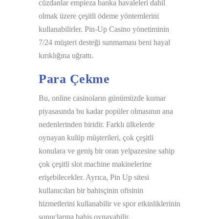
cüzdanlar empieza banka havaleleri dahil
olmak üzere çeşitli ödeme yöntemlerini
kullanabilirler. Pin-Up Casino yönetiminin
7/24 müşteri desteği sunmaması beni hayal
kırıklığına uğrattı.
Para Çekme
Bu, online casinoların günümüzde kumar
piyasasında bu kadar popüler olmasının ana
nedenlerinden biridir. Farklı ülkelerde
oynayan kulüp müşterileri, çok çeşitli
konulara ve geniş bir oran yelpazesine sahip
çok çeşitli slot machine makinelerine
erişebilecekler. Ayrıca, Pin Up sitesi
kullanıcıları bir bahisçinin ofisinin
hizmetlerini kullanabilir ve spor etkinliklerinin
sonuçlarına bahis oynayabilir.