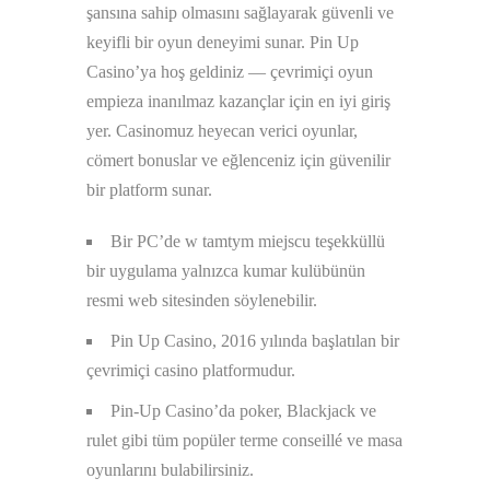
şansına sahip olmasını sağlayarak güvenli ve
keyifli bir oyun deneyimi sunar. Pin Up
Casino’ya hoş geldiniz — çevrimiçi oyun
empieza inanılmaz kazançlar için en iyi giriş
yer. Casinomuz heyecan verici oyunlar,
cömert bonuslar ve eğlenceniz için güvenilir
bir platform sunar.
Bir PC’de w tamtym miejscu teşekküllü
bir uygulama yalnızca kumar kulübünün
resmi web sitesinden söylenebilir.
Pin Up Casino, 2016 yılında başlatılan bir
çevrimiçi casino platformudur.
Pin-Up Casino’da poker, Blackjack ve
rulet gibi tüm popüler terme conseillé ve masa
oyunlarını bulabilirsiniz.