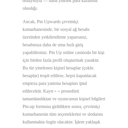
dolayısıyla — daha yüksek para kazanma
olasılığı.
Ancak, Pin Upwards çevrimiçi
kumarhanesinde, bir sosyal ağ hesabı
üzerinden yetkilendirme yaparsanız,
hesabınıza daha de uma hızlı giriş
yapabilirsiniz. Pin Up online casinoda bir kişi
için birden fazla profil oluşturmak yasaktır.
Bu tür yinelenen kişisel hesaplar (çoklu
hesaplar) tespit edilirse, hepsi kapatılacak
empieza para yatırma hesapları iptal
edilecektir. Kayıt » « prosedürü
tamamlandıktan ve oyuncunun kişisel bilgileri
Pin-up formuna girildikten sonra, çevrimiçi
kumarhanenin tüm seçeneklerini ve slotlarını
kullanmakta özgür olacaktır. İşlem yaklaşık