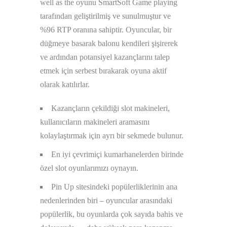
well as the oyunu SmartSoft Game playing
tarafından geliştirilmiş ve sunulmuştur ve
%96 RTP oranına sahiptir. Oyuncular, bir
düğmeye basarak balonu kendileri şişirerek
ve ardından potansiyel kazançlarını talep
etmek için serbest bırakarak oyuna aktif
olarak katılırlar.
Kazançların çekildiği slot makineleri,
kullanıcıların makineleri aramasını
kolaylaştırmak için ayrı bir sekmede bulunur.
En iyi çevrimiçi kumarhanelerden birinde
özel slot oyunlarımızı oynayın.
Pin Up sitesindeki popülerliklerinin ana
nedenlerinden biri – oyuncular arasındaki
popülerlik, bu oyunlarda çok sayıda bahis ve