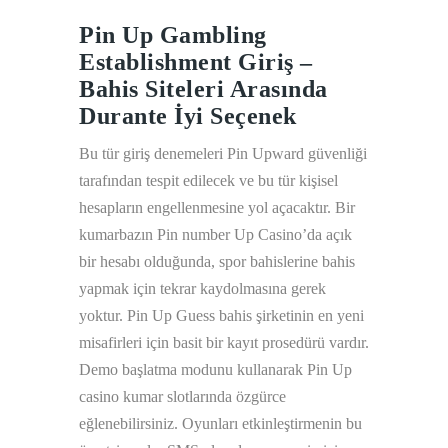
Pin Up Gambling
Establishment Giriş –
Bahis Siteleri Arasında
Durante İyi Seçenek
Bu tür giriş denemeleri Pin Upward güvenliği
tarafından tespit edilecek ve bu tür kişisel
hesapların engellenmesine yol açacaktır. Bir
kumarbazın Pin number Up Casino’da açık
bir hesabı olduğunda, spor bahislerine bahis
yapmak için tekrar kaydolmasına gerek
yoktur. Pin Up Guess bahis şirketinin en yeni
misafirleri için basit bir kayıt prosedürü vardır.
Demo başlatma modunu kullanarak Pin Up
casino kumar slotlarında özgürce
eğlenebilirsiniz. Oyunları etkinleştirmenin bu