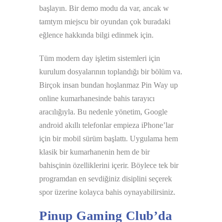
başlayın. Bir demo modu da var, ancak w
tamtym miejscu bir oyundan çok buradaki
eğlence hakkında bilgi edinmek için.
Tüm modern day işletim sistemleri için
kurulum dosyalarının toplandığı bir bölüm va.
Birçok insan bundan hoşlanmaz Pin Way up
online kumarhanesinde bahis tarayıcı
aracılığıyla. Bu nedenle yönetim, Google
android akıllı telefonlar empieza iPhone’lar
için bir mobil sürüm başlattı. Uygulama hem
klasik bir kumarhanenin hem de bir
bahisçinin özelliklerini içerir. Böylece tek bir
programdan en sevdiğiniz disiplini seçerek
spor üzerine kolayca bahis oynayabilirsiniz.
Pinup Gaming Club’da