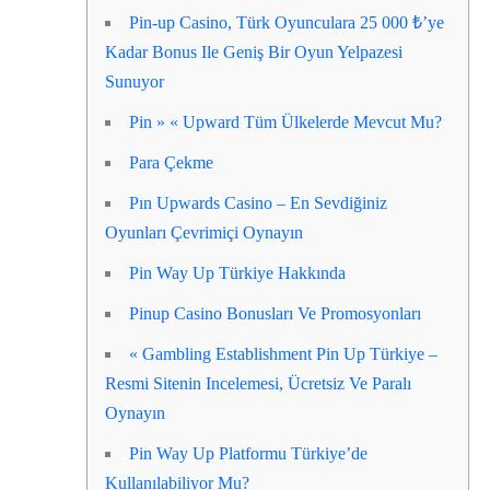
Pin-up Casino, Türk Oyunculara 25 000 ₺’ye
Kadar Bonus Ile Geniş Bir Oyun Yelpazesi
Sunuyor
Pin » « Upward Tüm Ülkelerde Mevcut Mu?
Para Çekme
Pın Upwards Casino – En Sevdiğiniz
Oyunları Çevrimiçi Oynayın
Pin Way Up Türkiye Hakkında
Pinup Casino Bonusları Ve Promosyonları
« Gambling Establishment Pin Up Türkiye –
Resmi Sitenin Incelemesi, Ücretsiz Ve Paralı
Oynayın
Pin Way Up Platformu Türkiye’de
Kullanılabiliyor Mu?