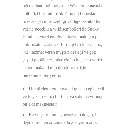
ödeme hattı bulunuyor ve Western temasıyla
kalbinizi hızlandıracak. Cömert bonusları,
ücretsiz çevirme özelliği ve diğer sembollerin
yerine geçebilen wild sembolleri ile Sticky
Bandits oynarken büyük kazanmak için pek
çok fırsatınız olacak. Pin-Up On line casino,
7/24 hizmet veren müşteri desteği ve çok
çeşitli popüler oyunlarıyla bu heyecan verici
slotun makaralarını döndürmek için
mükemmel bir yerdir.
Her türden oyuncuya hitap eden eğlenceli
ve heyecan verici bir temaya sahip çevrimiçi
bir slot makinesidir.
Kazançları komisyonsuz almak için, ilk
depozitoyu en arizona 3 kez kaydırmanız