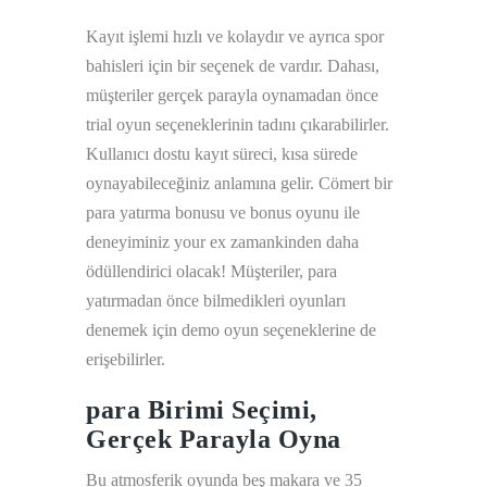
Kayıt işlemi hızlı ve kolaydır ve ayrıca spor
bahisleri için bir seçenek de vardır. Dahası,
müşteriler gerçek parayla oynamadan önce
trial oyun seçeneklerinin tadını çıkarabilirler.
Kullanıcı dostu kayıt süreci, kısa sürede
oynayabileceğiniz anlamına gelir. Cömert bir
para yatırma bonusu ve bonus oyunu ile
deneyiminiz your ex zamankinden daha
ödüllendirici olacak! Müşteriler, para
yatırmadan önce bilmedikleri oyunları
denemek için demo oyun seçeneklerine de
erişebilirler.
para Birimi Seçimi,
Gerçek Parayla Oyna
Bu atmosferik oyunda beş makara ve 35