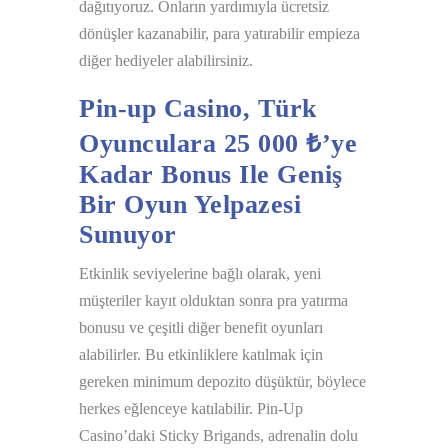
dağıtıyoruz. Onların yardımıyla ücretsiz
dönüşler kazanabilir, para yatırabilir empieza
diğer hediyeler alabilirsiniz.
Pin-up Casino, Türk
Oyunculara 25 000 ₺’ye
Kadar Bonus Ile Geniş
Bir Oyun Yelpazesi
Sunuyor
Etkinlik seviyelerine bağlı olarak, yeni
müşteriler kayıt olduktan sonra pra yatırma
bonusu ve çeşitli diğer benefit oyunları
alabilirler. Bu etkinliklere katılmak için
gereken minimum depozito düşüktür, böylece
herkes eğlenceye katılabilir. Pin-Up
Casino’daki Sticky Brigands, adrenalin dolu